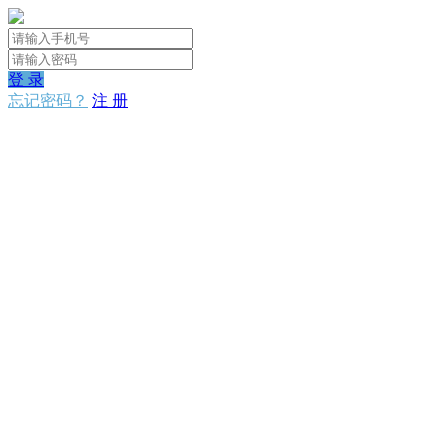
登 录
忘记密码？
注 册