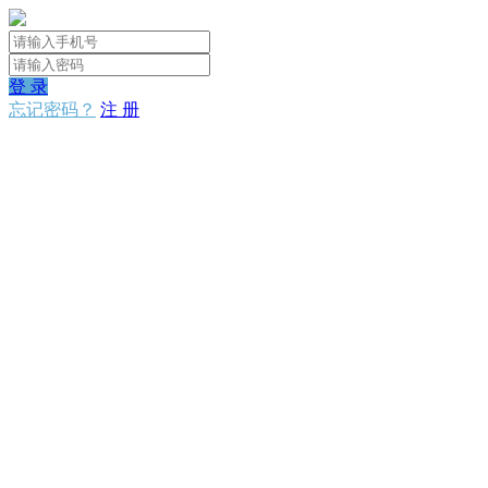
登 录
忘记密码？
注 册