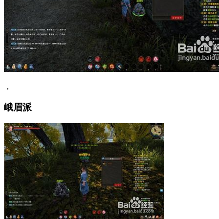
，
峨眉派