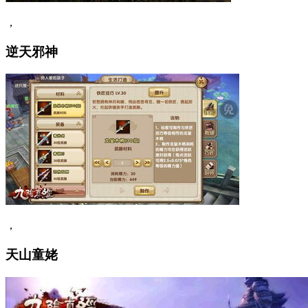
，
逆天邪神
，
天山童姥